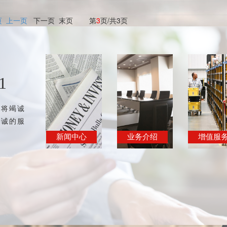
下一页 末页 第
3
页/共3页
页
上一页
1
团将竭诚
精诚的服
新闻中心
业务介绍
增值服